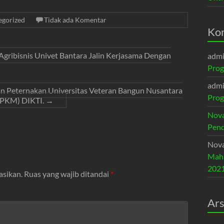
egorized
Tidak ada Komentar
Ko
ribisnis Univet Bantara Jalin Kerjasama Dengan
adm
Prog
adm
an Peternakan Universitas Veteran Bangun Nusantara
Prog
 (PKM) DIKTI.
→
Nova
Pend
Nova
Maha
202
asikan.
Ruas yang wajib ditandai
*
Ars