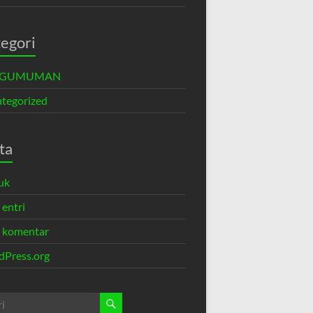
egori
NGUMUMAN
tegorized
ta
uk
 entri
 komentar
Press.org