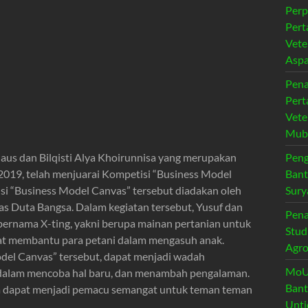
Perp
Pert
Vete
Aspa
Pena
Pert
Vete
Muba
daus dan Bilqisti Alya Khoirunnisa yang merupakan
Peng
2019, telah menjuarai Kompetisi “Business Model
Bant
si “Business Model Canvas” tersebut diadakan oleh
Sury
tas Duta Bangsa. Dalam kegiatan tersebut, Yusuf dan
Pena
bernama X-ting, yakni berupa mainan pertanian untuk
Stud
pat membantu para petani dalam mengasuh anak.
Agro
del Canvas” tersebut, dapat menjadi wadah
MoU 
dalam mencoba hal baru, dan menambah pengalaman.
Bant
ga dapat menjadi pemacu semangat untuk teman teman
Unti