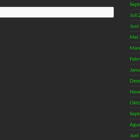
Sept
Juli
Juni
Mei 
Mare
Febr
Janu
Des
Nov
Okto
Sept
Agus
Juni