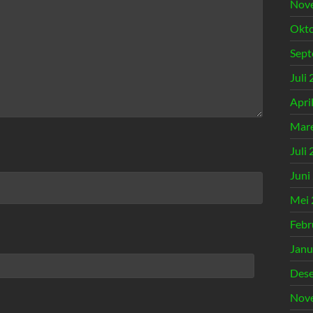
Nov
Okto
Sept
Juli
Apri
Mare
Juli
Juni
Mei 
Febr
Janu
Des
Nov