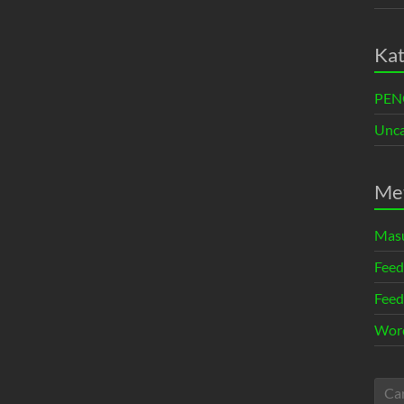
Kat
PE
Unca
Me
Mas
Feed
Feed
Word