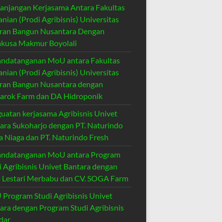
anjangan Kerjasama Antara Fakultas
anian (Prodi Agribisnis) Universitas
ran Bangun Nusantara Dengan
kusa Makmur Boyolali
ndatanganan MoU antara Fakultas
anian (Prodi Agribisnis) Universitas
ran Bangun Nusantara dengan
rok Farm dan DA Hidroponik
uatan kerjasama Agribisnis Univet
ara Sukoharjo dengan PT. Naturindo
a Niaga dan PT. Naturindo Fresh
ndatanganan MoU antara Program
i Agribisnis Univet Bantara dengan
 Lestari Merbabu dan CV. SOGA Farm
Program Studi Agribisnis Univet
ara dengan Program Studi Agribisnis
dar