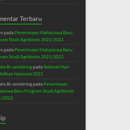
mentar Terbaru
in
pada
Penerimaan Mahasiswa Baru
ram Studi Agribisnis 2021/2022
in
pada
Penerimaan Mahasiswa Baru
ram Studi Agribisnis 2021/2022
lia Br sembiring
pada
Selamat Hari
idikan Nasional 2021
lia Br sembiring
pada
Penerimaan
siswa Baru Program Studi Agribisnis
1/2022
ip