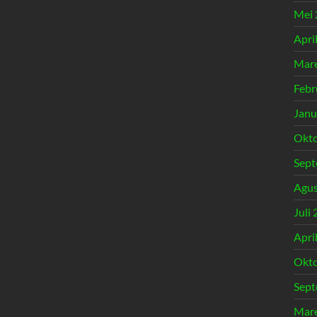
Mei 
Apri
Mare
Febr
Janu
Okto
Sept
Agus
Juli
Apri
Okto
Sept
Mare