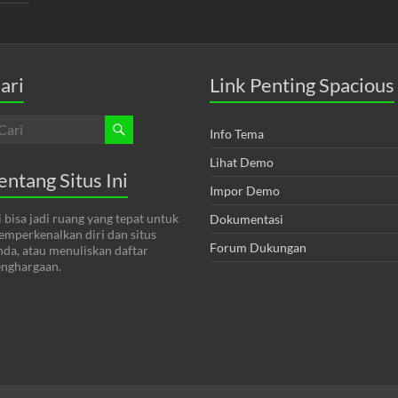
ari
Link Penting Spacious
Info Tema
Lihat Demo
entang Situs Ini
Impor Demo
i bisa jadi ruang yang tepat untuk
Dokumentasi
mperkenalkan diri dan situs
Forum Dukungan
da, atau menuliskan daftar
nghargaan.