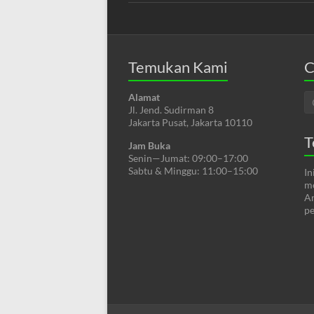
Temukan Kami
C
Alamat
Jl. Jend. Sudirman 8
Jakarta Pusat, Jakarta 10110
T
Jam Buka
Senin—Jumat: 09:00–17:00
Sabtu & Minggu: 11:00–15:00
In
me
An
pe