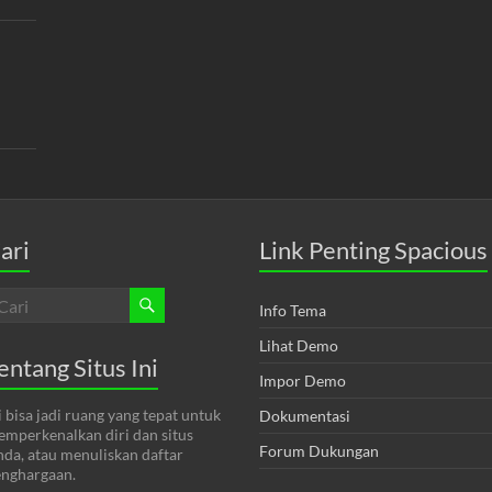
ari
Link Penting Spacious
Info Tema
Lihat Demo
entang Situs Ini
Impor Demo
i bisa jadi ruang yang tepat untuk
Dokumentasi
mperkenalkan diri dan situs
Forum Dukungan
da, atau menuliskan daftar
nghargaan.