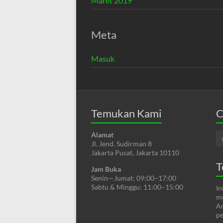
Maret 2019
Meta
Masuk
Temukan Kami
C
Alamat
Jl. Jend. Sudirman 8
Jakarta Pusat, Jakarta 10110
T
Jam Buka
Senin—Jumat: 09:00–17:00
Sabtu & Minggu: 11:00–15:00
In
me
An
pe