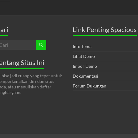
ari
Link Penting Spacious
Info Tema
Lihat Demo
entang Situs Ini
Impor Demo
i bisa jadi ruang yang tepat untuk
Dokumentasi
mperkenalkan diri dan situs
Forum Dukungan
da, atau menuliskan daftar
nghargaan.