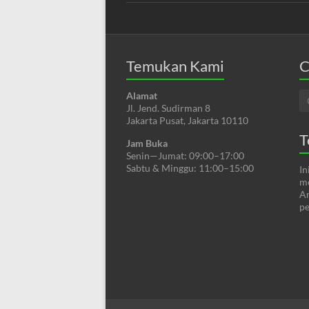
Temukan Kami
C
Alamat
Jl. Jend. Sudirman 8
Jakarta Pusat, Jakarta 10110
T
Jam Buka
Senin—Jumat: 09:00–17:00
Sabtu & Minggu: 11:00–15:00
In
me
An
pe