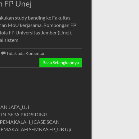
n FP Unej
akukan study banding ke Fakultas
ganan MoU kerjasama. Rombongan FP
ola FP Universitas Jember (Unej).
i sistem
Tidak ada Komentar
Baca Selengkapnya
CAN JAFA_UJI
TIN_SEPA PROSIDING
A_PEMAKALAH_ICASE SCAN
EMAKALAH SEMNAS FP_UB Uji