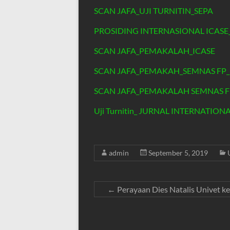
SCAN JAFA_UJI TURNITIN_SEPA
PROSIDING INTERNASIONAL ICASE_P
SCAN JAFA_PEMAKALAH_ICASE
SCAN JAFA_PEMAKAH_SEMNAS FP
SCAN JAFA_PEMAKALAH SEMNAS F
Uji Turnitin_ JURNAL INTERNATION
admin
September 5, 2019
←
Perayaan Dies Natalis Univet ke