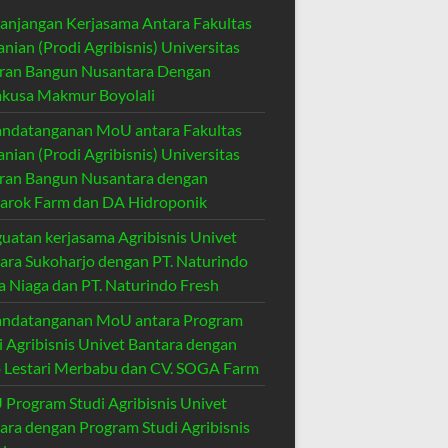
anjangan Kerjasama Antara Fakultas
anian (Prodi Agribisnis) Universitas
ran Bangun Nusantara Dengan
kusa Makmur Boyolali
ndatanganan MoU antara Fakultas
anian (Prodi Agribisnis) Universitas
ran Bangun Nusantara dengan
rok Farm dan DA Hidroponik
uatan kerjasama Agribisnis Univet
ara Sukoharjo dengan PT. Naturindo
a Niaga dan PT. Naturindo Fresh
ndatanganan MoU antara Program
i Agribisnis Univet Bantara dengan
 Lestari Merbabu dan CV. SOGA Farm
Program Studi Agribisnis Univet
ara dengan Program Studi Agribisnis