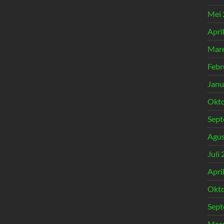
Mei 
Apri
Mare
Febr
Janu
Okto
Sept
Agus
Juli
Apri
Okto
Sept
Mare