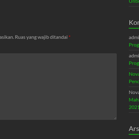
Unti
Ko
asikan.
Ruas yang wajib ditandai
*
adm
Prog
adm
Prog
Nova
Pend
Nova
Maha
202
Ars