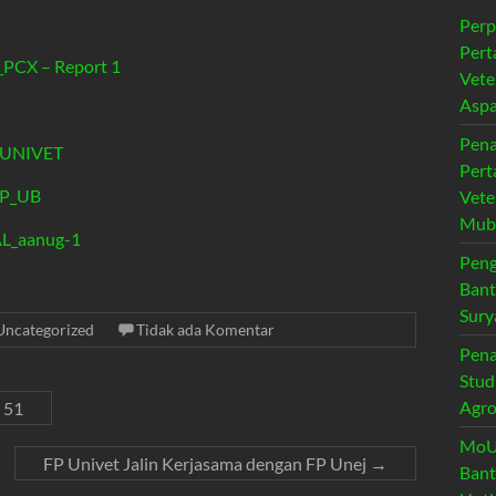
Perp
Pert
CX – Report 1
Vete
Aspa
Pena
_UNIVET
Pert
P_UB
Vete
Muba
AL_aanug-1
Peng
Bant
Sury
Uncategorized
Tidak ada Komentar
Pena
Stud
Agro
 51
MoU 
FP Univet Jalin Kerjasama dengan FP Unej
→
Bant