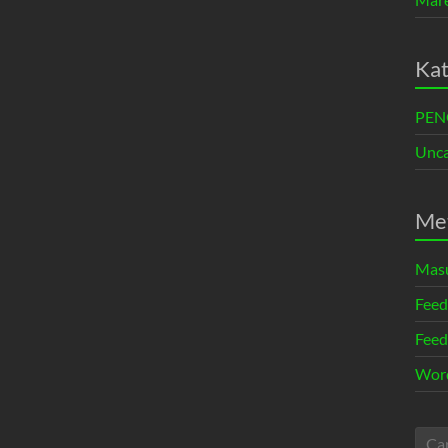
Kat
PE
Unca
Me
Mas
Feed
Feed
Word