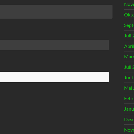
Nov
Okto
Sept
Juli
Apri
Mare
Juli
Juni
Mei 
Febr
Janu
Des
Nov