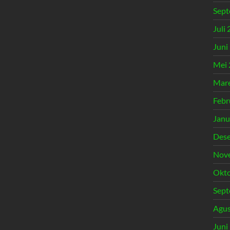
Sept
Juli
Juni
Mei 
Mare
Febr
Janu
Des
Nov
Okto
Sept
Agus
Juni