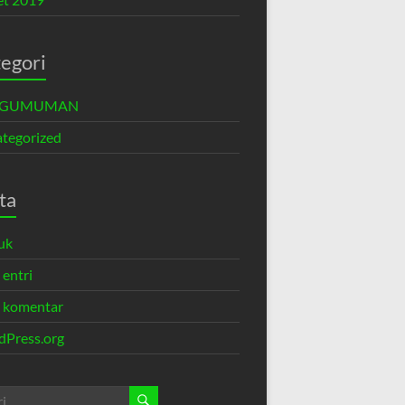
egori
NGUMUMAN
tegorized
ta
uk
 entri
 komentar
Press.org