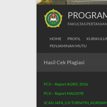
PROGRAM 
FAKULTAS PERTANIAN
HOME
PROFIL
KURIKULU
PENJAMINAN MUTU
Hasil Cek Plagiasi
PCX – Report AGRIC 2016
PCX – Report MAGISTR
SCAN JAFA_UJI TURNITIN_AGRISAI