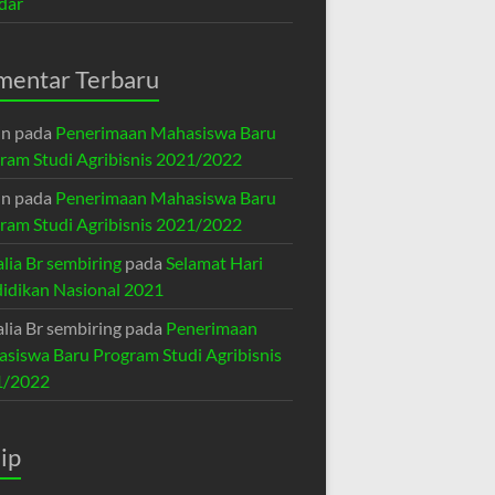
dar
mentar Terbaru
in
pada
Penerimaan Mahasiswa Baru
ram Studi Agribisnis 2021/2022
in
pada
Penerimaan Mahasiswa Baru
ram Studi Agribisnis 2021/2022
lia Br sembiring
pada
Selamat Hari
idikan Nasional 2021
lia Br sembiring
pada
Penerimaan
siswa Baru Program Studi Agribisnis
1/2022
ip