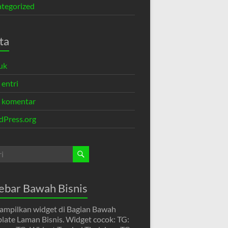
tegorized
ta
uk
 entri
 komentar
Press.org
ebar Bawah Bisnis
mpilkan widget di Bagian Bawah
late Laman Bisnis. Widget cocok: TG: