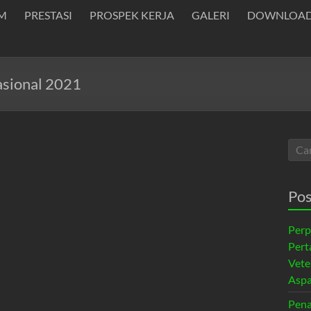
M
PRESTASI
PROSPEK KERJA
GALERI
DOWNLOA
asional 2021
Pos
Perp
Pert
Vete
Aspa
Pena