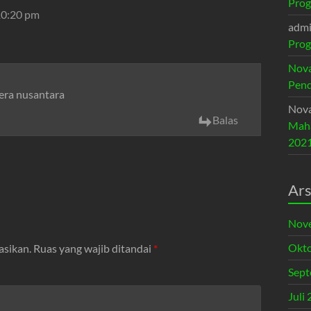
Prog
10:20 pm
adm
Prog
Nova
Pend
era nusantara
Nova
Balas
Maha
202
Ars
Nov
Okto
asikan.
Ruas yang wajib ditandai
*
Sept
Juli