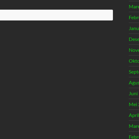
Mare
Febr
Janu
Des
Nov
Okto
Sept
Agus
Juni
Mei 
Apri
Mare
Febr