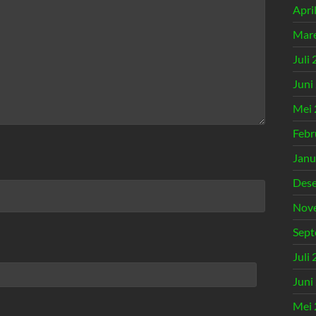
Apri
Mare
Juli
Juni
Mei 
Febr
Janu
Des
Nov
Sept
Juli
Juni
Mei 