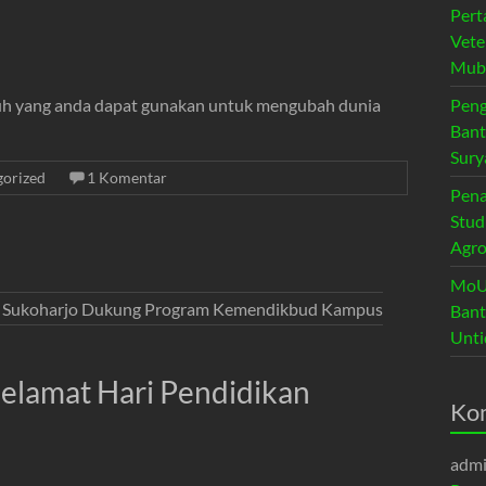
Pert
Vete
Muba
puh yang anda dapat gunakan untuk mengubah dunia
Peng
Bant
Sury
gorized
1 Komentar
Pena
Stud
Agro
MoU 
ra Sukoharjo Dukung Program Kemendikbud Kampus
Bant
Unti
elamat Hari Pendidikan
Ko
adm