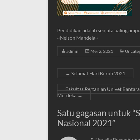
Pendidikan adalah senjata paling am
~Nelson Mandela~
admin
Mei 2, 2021
Uncate
←
Selamat Hari Buruh 2021
Fakultas Pertanian Univet Banta
Merdeka
→
Satu gagasan untuk “
S
Nasional 2021
”
Novalia Br sembiring