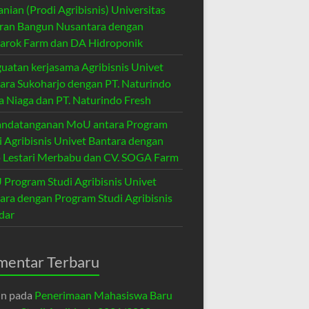
anian (Prodi Agribisnis) Universitas
ran Bangun Nusantara dengan
rok Farm dan DA Hidroponik
uatan kerjasama Agribisnis Univet
ara Sukoharjo dengan PT. Naturindo
a Niaga dan PT. Naturindo Fresh
ndatanganan MoU antara Program
i Agribisnis Univet Bantara dengan
 Lestari Merbabu dan CV. SOGA Farm
Program Studi Agribisnis Univet
ara dengan Program Studi Agribisnis
dar
mentar Terbaru
in
pada
Penerimaan Mahasiswa Baru