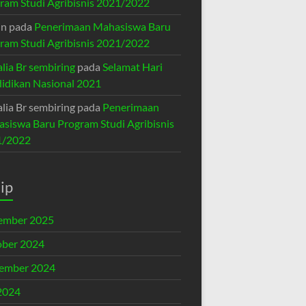
ram Studi Agribisnis 2021/2022
in
pada
Penerimaan Mahasiswa Baru
ram Studi Agribisnis 2021/2022
lia Br sembiring
pada
Selamat Hari
idikan Nasional 2021
lia Br sembiring
pada
Penerimaan
siswa Baru Program Studi Agribisnis
1/2022
ip
ember 2025
ber 2024
ember 2024
 2024