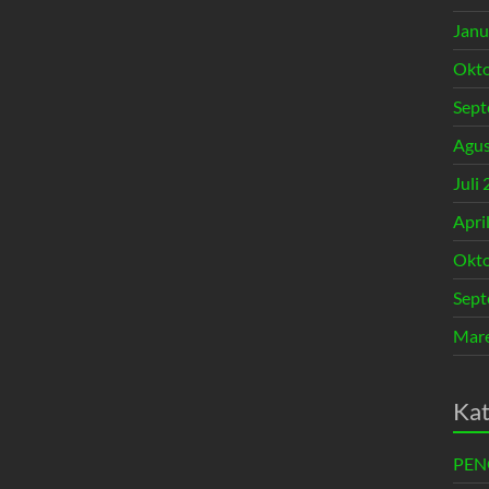
Janu
Okto
Sept
Agus
Juli
Apri
Okto
Sept
Mare
Kat
PE