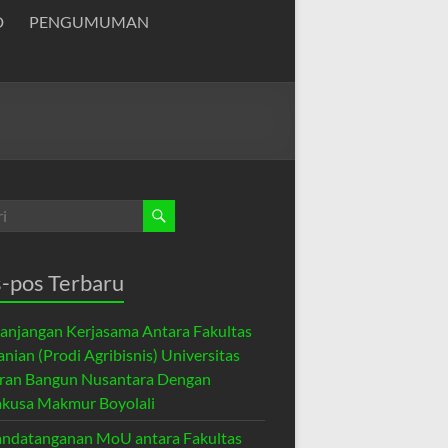
D
PENGUMUMAN
-pos Terbaru
anjangan Kerjasama Antara Fakultas
anian (Prodi Agribisnis) Universitas
ran Bangun Nusantara Dengan
kusa Makmur Boyolali
ndatanganan MoU antara Fakultas