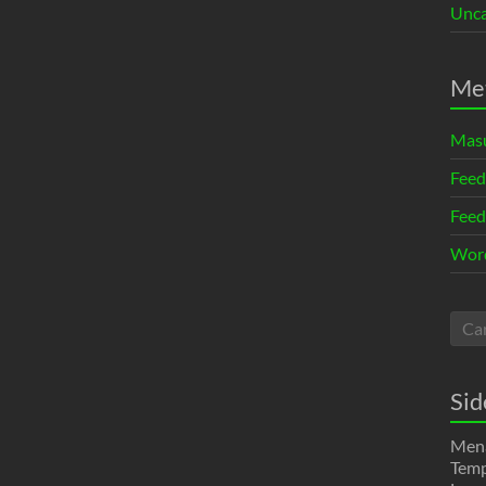
Unca
Me
Mas
Feed
Feed
Word
Sid
Mena
Temp