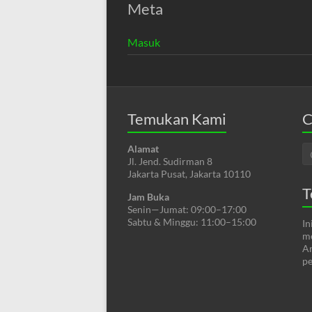
Meta
Masuk
Temukan Kami
C
Alamat
Jl. Jend. Sudirman 8
Jakarta Pusat, Jakarta 10110
T
Jam Buka
Senin—Jumat: 09:00–17:00
Sabtu & Minggu: 11:00–15:00
In
me
An
pe