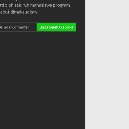
uti oleh seluruh mahasiswa program
rsebut dimaksudkan
ak ada Komentar
Baca Selengkapnya