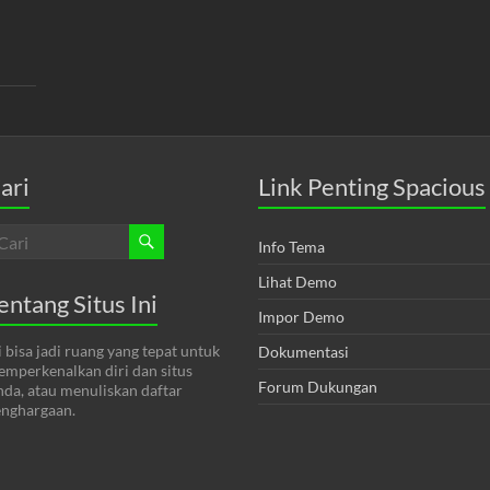
ari
Link Penting Spacious
Info Tema
Lihat Demo
entang Situs Ini
Impor Demo
i bisa jadi ruang yang tepat untuk
Dokumentasi
mperkenalkan diri dan situs
Forum Dukungan
da, atau menuliskan daftar
nghargaan.